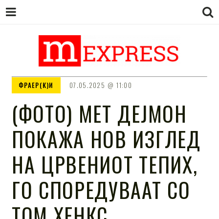
M EXPRESS
За тие што не гледаат вести на
ФРАЕР(К)И
07.05.2025
11:00
Сител
(ФОТО) МЕТ ДЕЈМОН
ПОКАЖА НОВ ИЗГЛЕД
НА ЦРВЕНИОТ ТЕПИХ,
ГО СПОРЕДУВААТ СО
ТОМ ХЕНКС