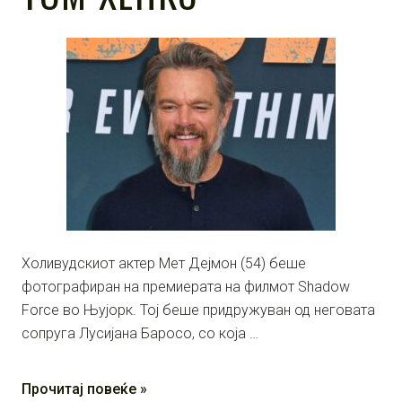
Холивудскиот актер Мет Дејмон (54) беше
фотографиран на премиерата на филмот Shadow
Force во Њујорк. Тој беше придружуван од неговата
сопруга Лусијана Баросо, со која …
Прочитај повеќе »