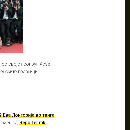
 со својот сопруг Хозе
денските празници.
 Ева Лонгорија во танга
земен од
Reporter.mk
.