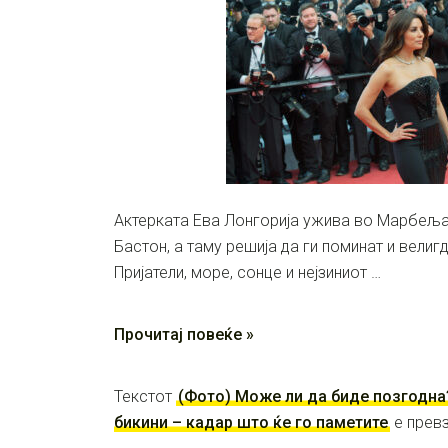
Актерката Ева Лонгорија ужива во Марбеља
Бастон, а таму решија да ги поминат и велиг
Пријатели, море, сонце и нејзиниот …
Прочитај повеќе »
Текстот
(Фото) Може ли да биде позгодна?
бикини – кадар што ќе го паметите
е прев