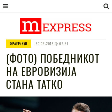
M EXPRESS
За тие што не гледаат вести на
ФРАЕР(К)И
30.05.2018
09:51
Сител
(ФОТО) ПОБЕДНИКОТ
НА ЕВРОВИЗИЈА
СТАНА ТАТКО