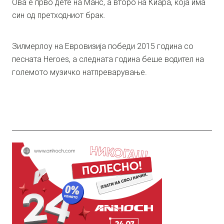
Ова е прво дете на Манс, а второ на Киара, која има
син од претходниот брак.
Зилмерлоу на Евровизија победи 2015 година со
песната Heroes, а следната година беше водител на
големото музичко натпреварување.