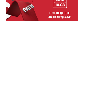
© 2018 Clip Media Group
Made with love by
Pixelgrade
Импресум