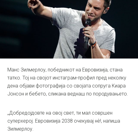
Манс Зилмерлоу, победникот на Евровизија, стана
татко. Тој на својот инстаграм-профил пред неколку
дена објави фотографија со својата сопруга Киара
Јонсон и бебето, сликана веднаш по породувањето.
„Добредојдовте на овој свет, ти мал совршен
суперхерој. Евровизија 2038 очекувај нѐ!, напиша
Зилмерлоу.