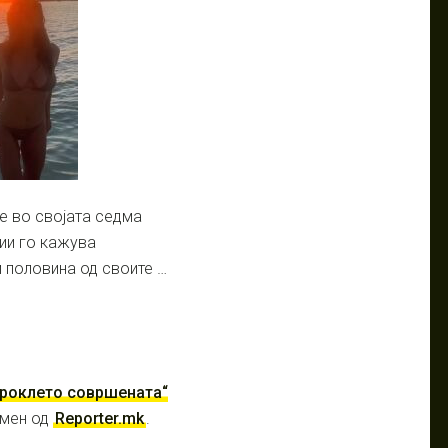
е во својата седма
фии го кажува
 половина од своите …
проклето совршената“
емен од
Reporter.mk
.