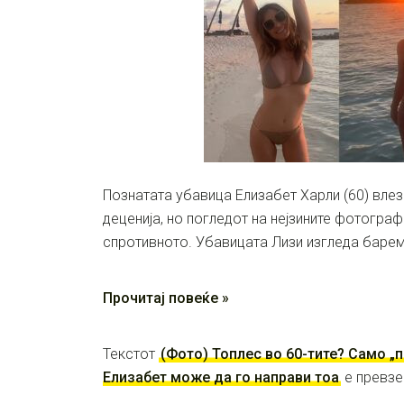
Познатата убавица Елизабет Харли (60) влез
деценија, но погледот на нејзините фотогра
спротивното. Убавицата Лизи изгледа барем
Прочитај повеќе »
Текстот
(Фото) Топлес во 60-тите? Само „
Елизабет може да го направи тоа
е превз