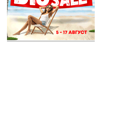
© 2018 Clip Media Group
Made with love by
Pixelgrade