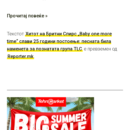
Прочитај повеќе »
Текстот
Хитот на Бритни Спирс „Baby one more
time“ слави 25 години постоење: песната била
наменета за познатата група TLC
е превземен од
Reporter.mk
.