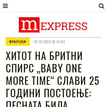
M EXPRESS
За тие што не гледаат вести на
ФРАЕР(К)И
25.10.2023
14:03
Сител
ХИТОТ НА БРИТНИ
СПИРС „BABY ONE
MORE TIME“ СЛАВИ 25
ГОДИНИ ПОСТОЕЊЕ:
ПЕСНАТА БИЛА