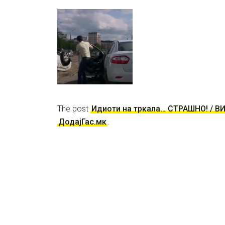
The post
Идиоти на тркала… СТРАШНО! / В
ДодајГас.мк
.