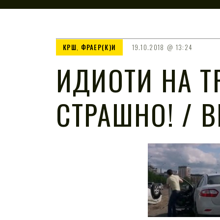
КРШ
,
ФРАЕР(К)И
19.10.2018
13:24
ИДИОТИ НА Т
СТРАШНО! / 