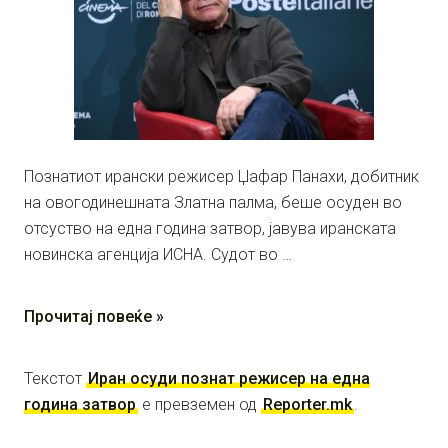
Познатиот ирански режисер Џафар Панахи, добитник
на овогодинешната Златна палма, беше осуден во
отсуство на една година затвор, јавува иранската
новинска агенција ИСНА. Судот во …
Прочитај повеќе »
Текстот
Иран осуди познат режисер на една
година затвор
е превземен од
Reporter.mk
.