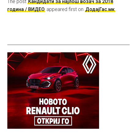
The post
Кандидати за најлош возач за 2018
година / ВИДЕО
appeared first on
ДодајГас.мк
.