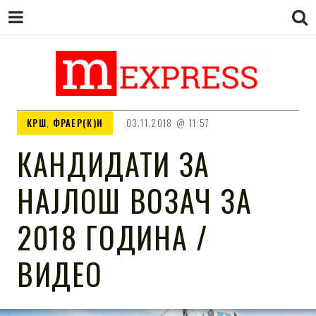
M EXPRESS
За тие што не гледаат вести на
КРШ
,
ФРАЕР(К)И
03.11.2018
11:57
Сител
КАНДИДАТИ ЗА
НАЈЛОШ ВОЗАЧ ЗА
2018 ГОДИНА /
ВИДЕО