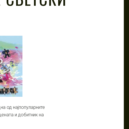
И
дна од најпопуларните
цената и добитник на