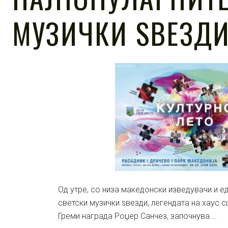
МУЗИЧКИ ЅВЕЗД
Од утре, со низа македонски изведувачи и е
светски музички ѕвезди, легендата на хаус с
Греми награда Роџер Санчез, започнува …