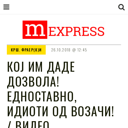
M EXPRESS
За тие што не гледаат вести на
КРШ
,
ФРАЕР(К)И
26.10.2018
12:45
Сител
КОЈ ИМ ДАДЕ
ДОЗВОЛА!
ЕДНОСТАВНО,
ИДИОТИ ОД ВОЗАЧИ!
/ ВИДЕО