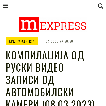
M EXPRESS
За тие што не гледаат вести на
КРШ
,
ФРАЕР(К)И
17.03.2023
20:30
Сител
КОМПИЛАЦИЈА ОД
РУСКИ ВИДЕО
ЗАПИСИ ОД
АВТОМОБИЛСКИ
КАМЕРИ (08.03.2023)