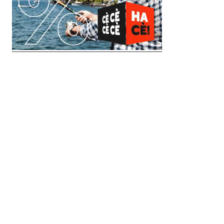
© 2018 Clip Media Group
Made with love by
Pixelgrade