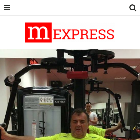
M EXPRESS
За тие што не гледаат вести на
Сител