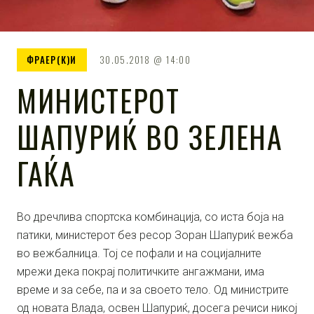
ФРАЕР(К)И
30.05.2018
14:00
МИНИСТЕРОТ
ШАПУРИЌ ВО ЗЕЛЕНА
ГАЌА
Во дречлива спортска комбинација, со иста боја на
патики, министерот без ресор Зоран Шапуриќ вежба
во вежбалница. Тој се пофали и на социјалните
мрежи дека покрај политичките ангажмани, има
време и за себе, па и за своето тело. Од министрите
од новата Влада, освен Шапуриќ, досега речиси никој