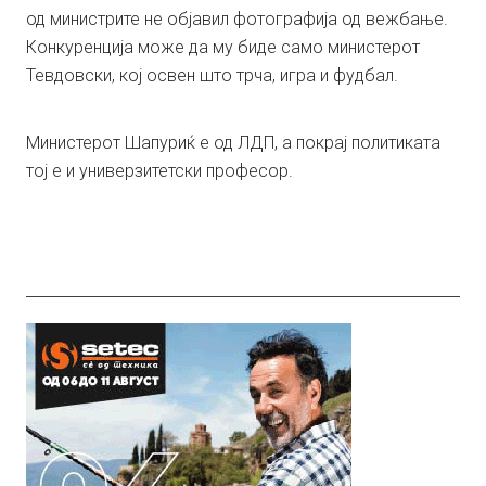
од министрите не објавил фотографија од вежбање.
Конкуренција може да му биде само министерот
Тевдовски, кој освен што трча, игра и фудбал.
Министерот Шапуриќ е од ЛДП, а покрај политиката
тој е и универзитетски професор.