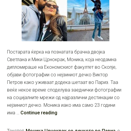
Постарата ќерка на познатата брачна двојка
Светлана и Мики Црнокрак, Моника, која неодамна
дипломираше на Економскиот факултет во Скопје,
објави фотографии со нејзиниот дечко Виктор
Петров како уживаат додека шетаат во Париз. Таа
веќе некое време споделува заеднички фотографии
на социјалните мрежи од најразлични дестинации со
нејзиниот дечко. Моника иако има само 23 години
има …
Continue reading
Текстот
Моника Црнокрак со дечкото во Париз
е