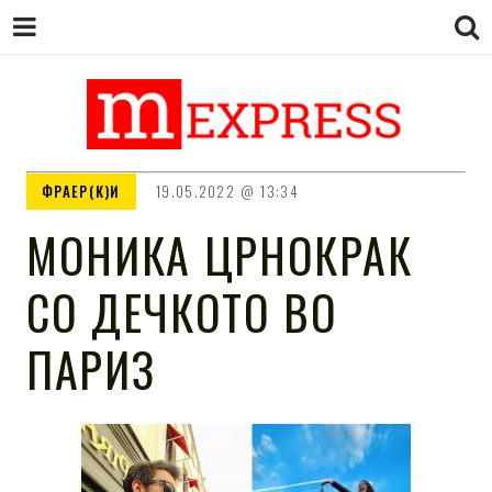
M EXPRESS
За тие што не гледаат вести на
ФРАЕР(К)И
19.05.2022
13:34
Сител
МОНИКА ЦРНОКРАК
СО ДЕЧКОТО ВО
ПАРИЗ