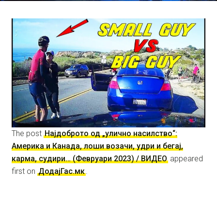
The post
Најдоброто од „улично насилство“:
Америка и Канада, лоши возачи, удри и бегај,
карма, судири… (Февруари 2023) / ВИДЕО
appeared
first on
ДодајГас.мк
.