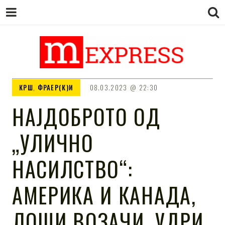
M EXPRESS
За тие што не гледаат вести на
КРШ
,
ФРАЕР(К)И
08.03.2023
22:30
Сител
НАЈДОБРОТО ОД
„УЛИЧНО
НАСИЛСТВО“:
АМЕРИКА И КАНАДА,
ЛОШИ ВОЗАЧИ, УДРИ