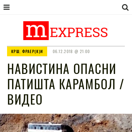
M EXPRESS
За тие што не гледаат вести на
КРШ
,
ФРАЕР(К)И
06.12.2018
21:00
Сител
НАВИСТИНА ОПАСНИ
ПАТИШТА КАРАМБОЛ /
ВИДЕО