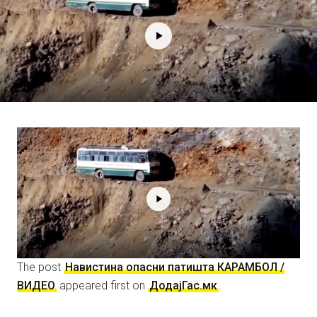
The post
Навистина опасни патишта КАРАМБОЛ /
ВИДЕО
appeared first on
ДодајГас.мк
.