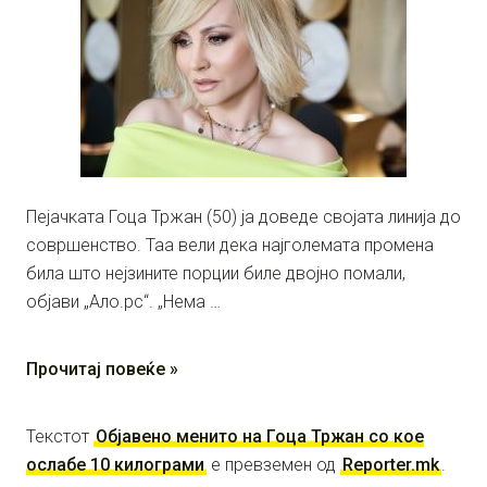
Пејачката Гоца Тржан (50) ја доведе својата линија до
совршенство. Таа вели дека најголемата промена
била што нејзините порции биле двојно помали,
објави „Ало.рс“. „Нема …
Прочитај повеќе »
Текстот
Објавено менито на Гоца Тржан со кое
ослабе 10 килограми
е превземен од
Reporter.mk
.