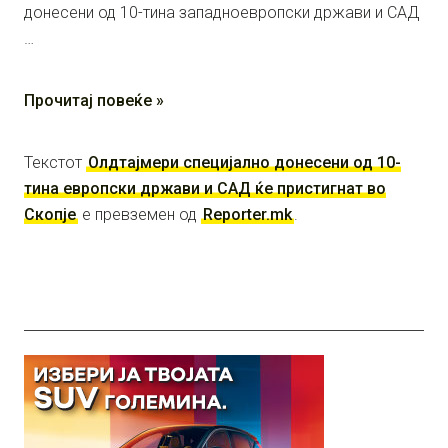
донесени од 10-тина западноевропски држави и САД
…
Прочитај повеќе »
Текстот
Oлдтајмери специјално донесени од 10-
тина европски држави и САД ќе пристигнат во
Скопје
е превземен од
Reporter.mk
.