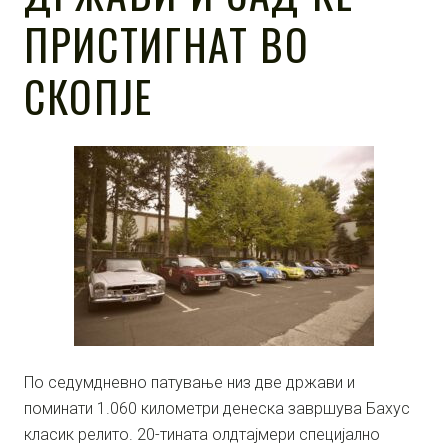
ПРИСТИГНАТ ВО
СКОПЈЕ
По седумдневно патување низ две држави и
поминати 1.060 километри денеска завршува Бахус
класик релито. 20-тината олдтајмери специјално