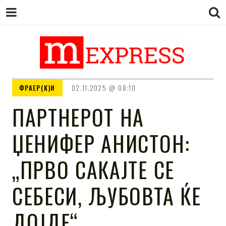
M EXPRESS
За тие што не гледаат вести на
ФРАЕР(К)И
02.11.2025
08:10
Сител
ПАРТНЕРОТ НА
ЏЕНИФЕР АНИСТОН:
„ПРВО САКАЈТЕ СЕ
СЕБЕСИ, ЉУБОВТА ЌЕ
ДОЈДЕ“