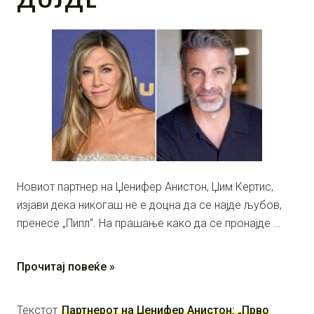
Новиот партнер на Џенифер Анистон, Џим Кертис,
изјави дека никогаш не е доцна да се најде љубов,
пренесе „Пипл“. На прашање како да се пронајде …
Прочитај повеќе »
Текстот
Партнерот на Џенифер Анистон: „Прво