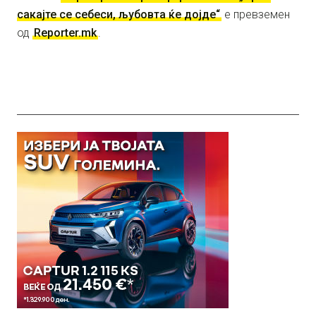
сакајте се себеси, љубовта ќе дојде“
е превземен
од
Reporter.mk
.