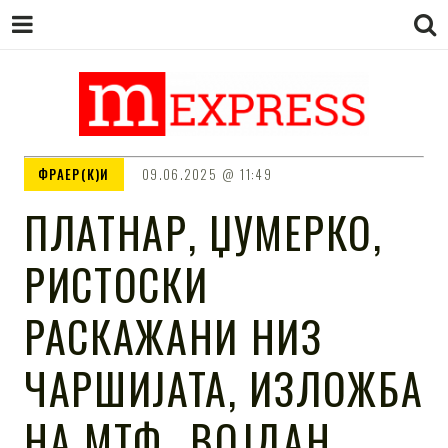
M EXPRESS
За тие што не гледаат вести на
ФРАЕР(К)И
09.06.2025
11:49
Сител
ПЛАТНАР, ЏУМЕРКО,
РИСТОСКИ
РАСКАЖАНИ НИЗ
ЧАРШИЈАТА, ИЗЛОЖБА
НА МТФ „ВОЈДАН