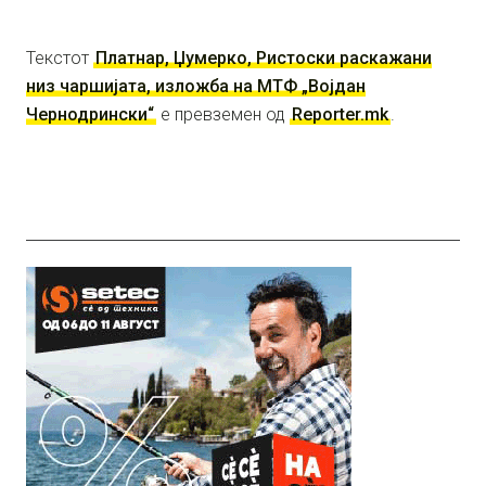
Текстот
Платнар, Џумерко, Ристоски раскажани
низ чаршијата, изложба на МТФ „Војдан
Чернодрински“
е превземен од
Reporter.mk
.