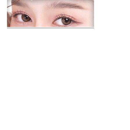
© 2018 Clip Media Group
Made with love by
Pixelgrade