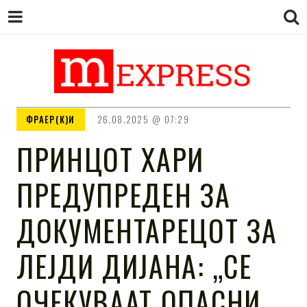
M EXPRESS
За тие што не гледаат вести на
ФРАЕР(К)И
26.08.2025
07:29
Сител
ПРИНЦОТ ХАРИ
ПРЕДУПРЕДЕН ЗА
ДОКУМЕНТАРЕЦОТ ЗА
ЛЕЈДИ ДИЈАНА: „СЕ
ОЧЕКУВААТ ОПАСНИ