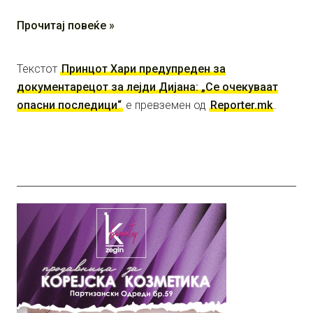
Прочитај повеќе »
Текстот
Принцот Хари предупреден за
документарецот за лејди Дијана: „Се очекуваат
опасни последици“
е превземен од
Reporter.mk
.