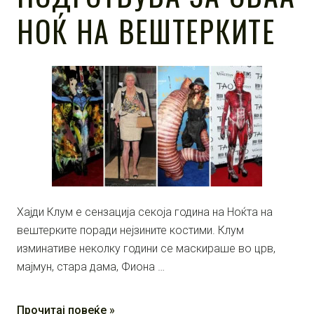
НОЌ НА ВЕШТЕРКИТЕ
Хајди Клум е сензација секоја година на Ноќта на
вештерките поради нејзините костими. Клум
изминативе неколку години се маскираше во црв,
мајмун, стара дама, Фиона …
Прочитај повеќе »