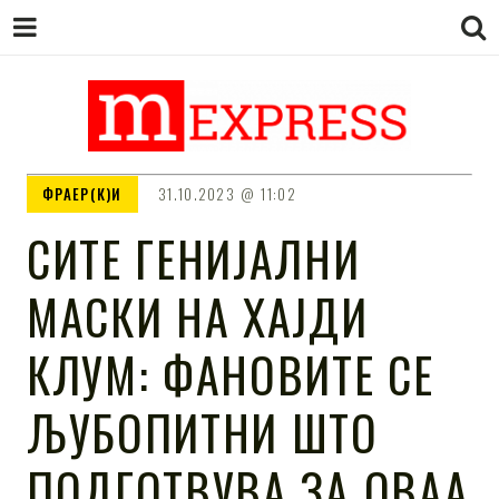
M EXPRESS
За тие што не гледаат вести на
ФРАЕР(К)И
31.10.2023
11:02
Сител
СИТЕ ГЕНИЈАЛНИ
МАСКИ НА ХАЈДИ
КЛУМ: ФАНОВИТЕ СЕ
ЉУБОПИТНИ ШТО
ПОДГОТВУВА ЗА ОВАА