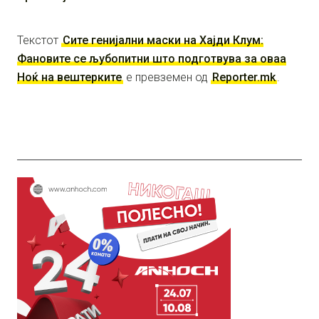
Текстот
Сите генијални маски на Хајди Клум:
Фановите се љубопитни што подготвува за оваа
Ноќ на вештерките
е превземен од
Reporter.mk
.