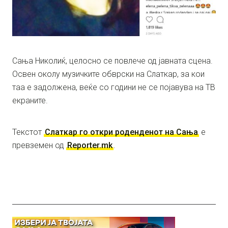
Сања Николиќ, целосно се повлече од јавната сцена.
Освен околу музичките обврски на Слаткар, за кои
таа е задолжена, веќе со години не се појавува на ТВ
екраните.
Текстот
Слаткар го откри роденденот на Сања
е
превземен од
Reporter.mk
.