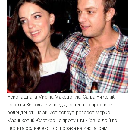
Некогашната Мис на Македонија, Сања Николиќ
наполни 36 години и пред два дена го прослави
роденденот. Нејзиниот сопруг, раперот Марко
Маринковиќ -Слаткар не пропушти и јавно да ѝ го
честита роденденот со порака на Инстаграм .