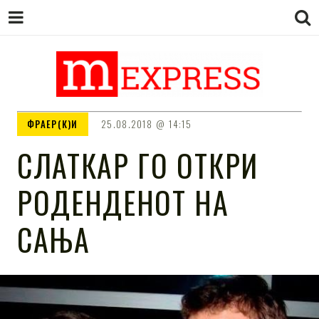
M EXPRESS
За тие што не гледаат вести на
ФРАЕР(К)И
25.08.2018
14:15
Сител
СЛАТКАР ГО ОТКРИ
РОДЕНДЕНОТ НА
САЊА