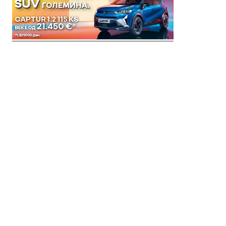
© 2018 Clip Media Group
Made with love by
Pixelgrade
Импресум