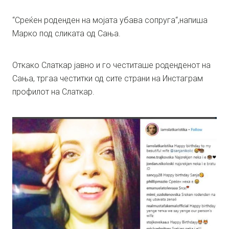
“Среќен роденден на мојата убава сопруга“,напиша
Марко под сликата од Сања.
Откако Слаткар јавно и го честиташе роденденот на
Сања, тргаа честитки од сите страни на Инстаграм
профилот на Слаткар.