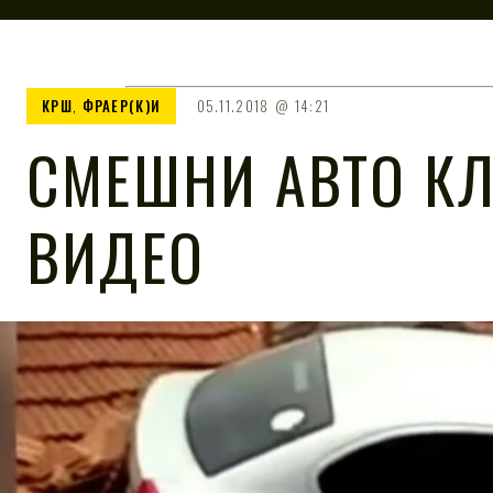
КРШ
,
ФРАЕР(К)И
05.11.2018
14:21
СМЕШНИ АВТО КЛ
ВИДЕО