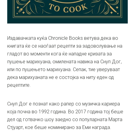
Издавачката куќа Chronicle Books ветува дека во
книгата ќе се наоѓаат рецепти за задоволување на
гладот во моменти кога ќе нападне кризата за
пушење марихуана, омилената навика на Снуп Дог,
или по пушењето марихуана. Сепак, тие уверуваат
дека марихуаната не е состојка на ниту еден од
рецептите.
Снуп Дог е познат како рапер со музичка кариера
која почна во 1992 година. Во 2017 година тој беше
дел од готвачко шоу заедно со популарната Марта
Стјуарт, кое беше номинирано за Еми награда.