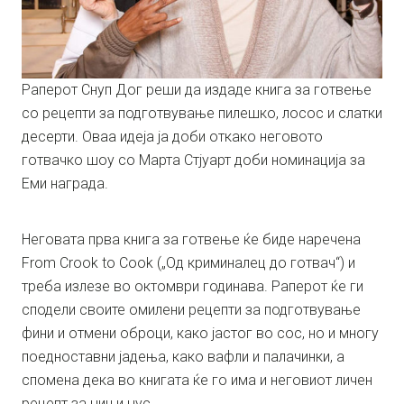
Раперот Снуп Дог реши да издаде книга за готвење
со рецепти за подготвување пилешко, лосос и слатки
десерти. Оваа идеја ја доби откако неговото
готвачко шоу со Марта Стјуарт доби номинација за
Еми награда.
Неговата прва книга за готвење ќе биде наречена
From Crook to Cook („Од криминалец до готвач“) и
треба излезе во октомври годинава. Раперот ќе ги
сподели своите омилени рецепти за подготвување
фини и отмени оброци, како јастог во сос, но и многу
поедноставни јадења, како вафли и палачинки, а
спомена дека во книгата ќе го има и неговиот личен
рецепт за џин и џус.