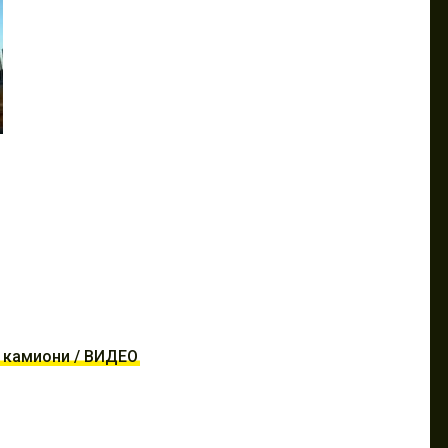
о камиони / ВИДЕО