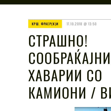
КРШ
,
ФРАЕР(К)И
17.10.2018
13:50
СТРАШНО!
СООБРАЌАЈН
ХАВАРИИ СО
КАМИОНИ / В