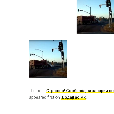
The post
Страшно! Сообраќајни хаварии с
appeared first on
ДодајГас.мк
.