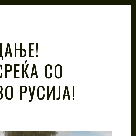
ДАЊЕ!
СРЕЌА СО
О РУСИЈА!