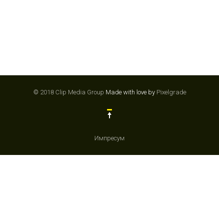
© 2018 Clip Media Group
Made with love by
Pixelgrade
Импресум