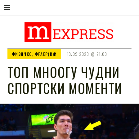
M EXPRESS
За тие што не гледаат вести на
ФИЗИЧКО
,
ФРАЕР(К)И
19.09.2023
21:00
Сител
ТОП МНООГУ ЧУДНИ
СПОРТСКИ МОМЕНТИ