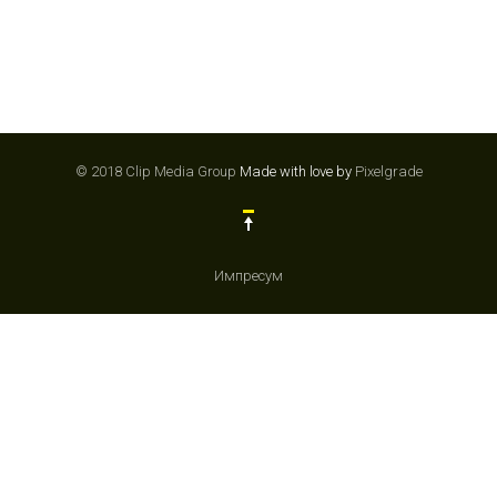
© 2018 Clip Media Group
Made with love by
Pixelgrade
Импресум