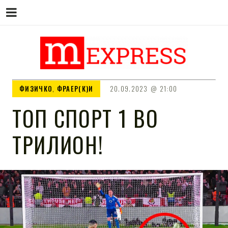
M EXPRESS
За тие што не гледаат вести на
ФИЗИЧКО
,
ФРАЕР(К)И
20.09.2023
21:00
Сител
ТОП СПОРТ 1 ВО
ТРИЛИОН!