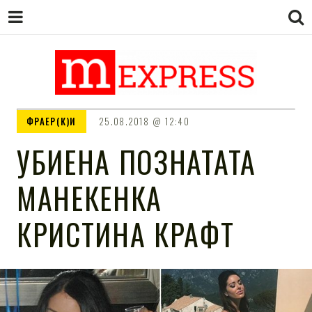
M EXPRESS
За тие што не гледаат вести на
ФРАЕР(К)И
25.08.2018
12:40
Сител
УБИЕНА ПОЗНАТАТА
МАНЕКЕНКА
КРИСТИНА КРАФТ