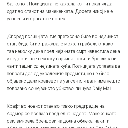
балконот. Полицијата не кажала кој ги поканил да
одат во станот на манекенката. Досега никој не е
уапсен и истрагата е во тек.
„Според полицијата, тие претходно биле во нејзиниот
стан, бидејќи истражувале можен грабеж, откако
таа неколку дена пред нејзината смрт известила дека
и недостигале неколку парчиња накит и брендирани
чанти ташни од нејзината куќа. Полицијата успеала да
поврати дел од украдените предмети, но не било
објавено дали крадецот е уапсен или дали има нешто
поврзано со нејзиното убиство, пишува Daily Mail.
Крафт во новиот стан во тивко предградие на
Ардмор се вселила пред една недела. Манекенката
рекламирала брендови на долна облека, накит и