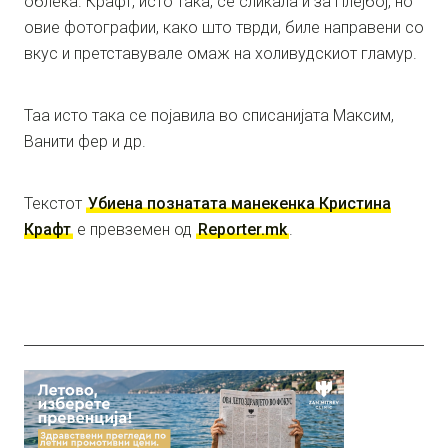
облека. Крафт, исто така, се сликала и за Плејбој, но
овие фотографии, како што тврди, биле направени со
вкус и претставувале омаж на холивудскиот гламур.
Таа исто така се појавила во списанијата Максим,
Ванити фер и др.
Текстот
Убиена познатата манекенка Кристина
Крафт
е превземен од
Reporter.mk
.