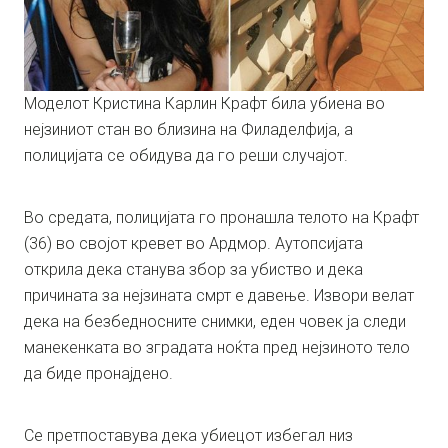
Моделот Кристина Карлин Крафт била убиена во
нејзиниот стан во близина на Филаделфија, а
полицијата се обидува да го реши случајот.
Во средата, полицијата го пронашла телото на Крафт
(36) во својот кревет во Ардмор. Аутопсијата
открила дека станува збор за убиство и дека
причината за нејзината смрт е давење. Извори велат
дека на безбедносните снимки, еден човек ја следи
манекенката во зградата ноќта пред нејзиното тело
да биде пронајдено.
Се претпоставува дека убиецот избегал низ