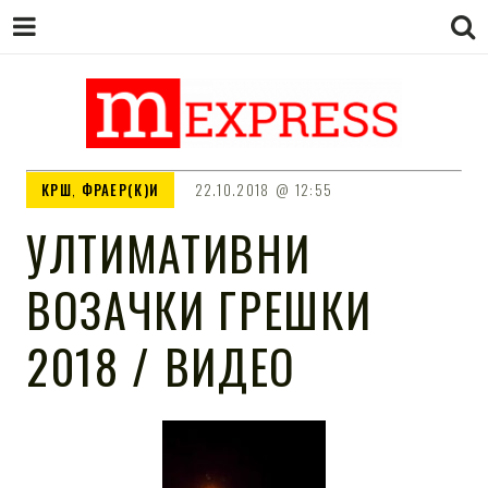
M EXPRESS
За тие што не гледаат вести на
КРШ
,
ФРАЕР(К)И
22.10.2018
12:55
Сител
УЛТИМАТИВНИ
ВОЗАЧКИ ГРЕШКИ
2018 / ВИДЕО