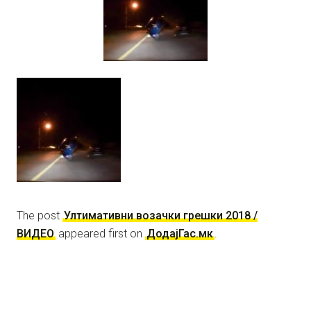
The post
Ултимативни возачки грешки 2018 /
ВИДЕО
appeared first on
ДодајГас.мк
.