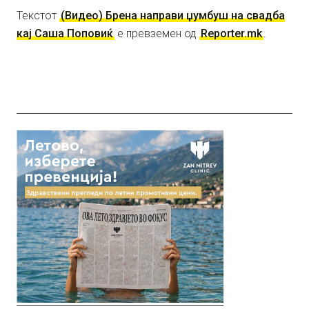
Текстот
(Видео) Брена направи џумбуш на свадба
кај Саша Поповиќ
е превземен од
Reporter.mk
.