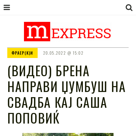
M EXPRESS
За тие што не гледаат вести на
ФРАЕР(К)И
20.05.2022
15:02
Сител
(ВИДЕО) БРЕНА
НАПРАВИ ЏУМБУШ НА
СВАДБА КАЈ САША
ПОПОВИЌ