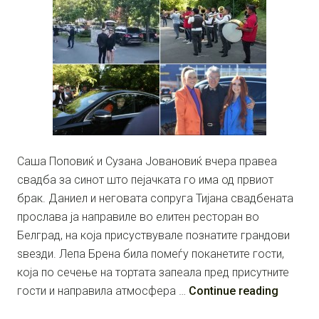
Саша Поповиќ и Сузана Јовановиќ вчера правеа
свадба за синот што пејачката го има од првиот
брак. Даниел и неговата сопруга Тијана свадбената
прослава ја направиле во елитен ресторан во
Белград, на која присуствувале познатите грандови
ѕвезди. Лепа Брена била помеѓу поканетите гости,
која по сечење на тортата запеала пред присутните
гости и направила атмосфера …
Continue reading