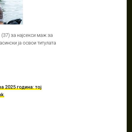
 (37) за најсекси маж за
асински ја освои титулата
а 2025 година: тој
mk
.