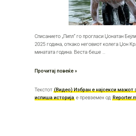
Списанието „Пипл“ го прогласи Џонатан Бејли
2025 година, откако неговиот колега Џон Кр
минатата година. Веста беше …
Прочитај повеќе »
Текстот
(Видео) Избран е најсекси мажот з
испиша историја
е превземен од
Reporter.