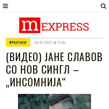
M EXPRESS
За тие што не гледаат вести на
ФРАЕР(К)И
02.07.2025
17:15
Сител
(ВИДЕО) ЈАНЕ СЛАВОВ
СО НОВ СИНГЛ –
„ИНСОМНИЈА“