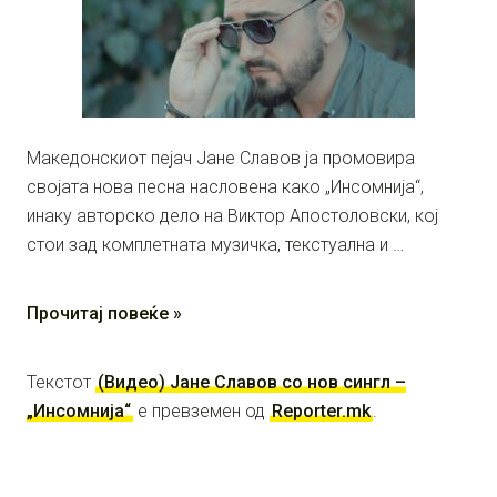
Македонскиот пејач Јане Славов ја промовира
својата нова песна насловена како „Инсомнија“,
инаку авторско дело на Виктор Апостоловски, кој
стои зад комплетната музичка, текстуална и …
Прочитај повеќе »
Текстот
(Видео) Јане Славов со нов сингл –
„Инсомнија“
е превземен од
Reporter.mk
.