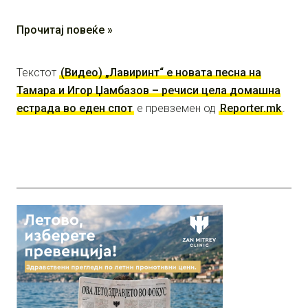
Прочитај повеќе »
Текстот
(Видео) „Лавиринт“ е новата песна на
Тамара и Игор Џамбазов – речиси цела домашна
естрада во еден спот
е превземен од
Reporter.mk
.