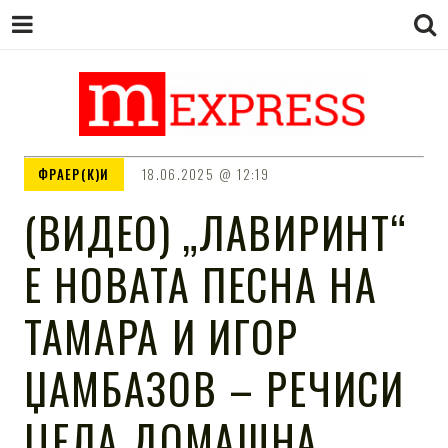
M EXPRESS
За тие што не гледаат вести на
ФРАЕР(К)И
18.06.2025
12:19
Сител
(ВИДЕО) „ЛАВИРИНТ“
Е НОВАТА ПЕСНА НА
ТАМАРА И ИГОР
ЏАМБАЗОВ – РЕЧИСИ
ЦЕЛА ДОМАШНА