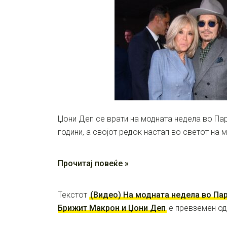
Џони Деп се врати на модната недела во Пар
години, а својот редок настап во светот на
Прочитај повеќе »
Текстот
(Видео) На модната недела во Пар
Брижит Макрон и Џони Деп
е превземен о