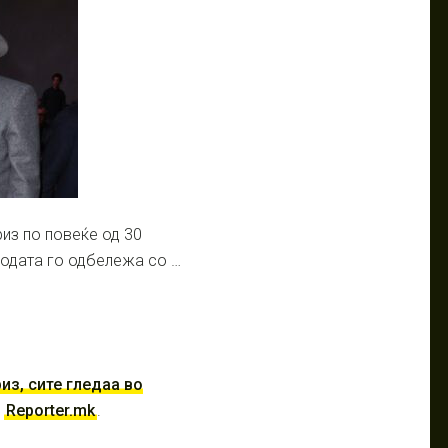
из по повеќе од 30
 модата го одбележа со …
из, сите гледаа во
д
Reporter.mk
.