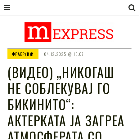
M EXPRESS
За тие што не гледаат вести на
ФРАЕР(К)И
04.12.2025
10:07
Сител
(ВИДЕО) „НИКОГАШ
НЕ СОБЛЕКУВАЈ ГО
БИКИНИТО“:
АКТЕРКАТА ЈА ЗАГРЕА
АТМОСФЕРАТА СО