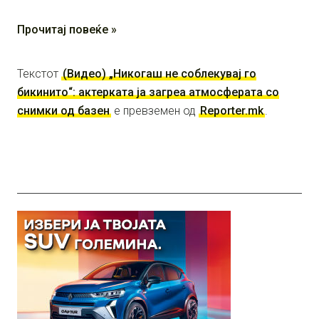
Прочитај повеќе »
Текстот
(Видео) „Никогаш не соблекувај го
бикинито“: актерката ја загреа атмосферата со
снимки од базен
е превземен од
Reporter.mk
.