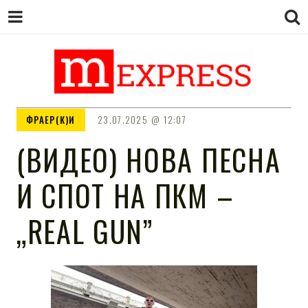
M EXPRESS
За тие што не гледаат вести на
ФРАЕР(К)И
23.07.2025
12:07
Сител
(ВИДЕО) НОВА ПЕСНА
И СПОТ НА ПКМ –
„REAL GUN”