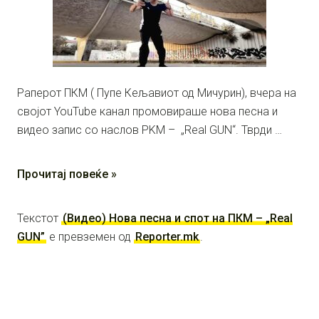
Раперот ПКМ ( Пупе Кељавиот од Мичурин), вчера на
својот YouTube канал промовираше нова песна и
видео запис со наслов PKM – „Real GUN“. Тврди …
Прочитај повеќе »
Текстот
(Видео) Нова песна и спот на ПКМ – „Real
GUN”
е превземен од
Reporter.mk
.