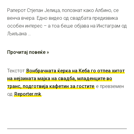
Раперот Стјепан Јелица, попознат како Албино, се
венча вчера. Едно видео од свадбата предизвика
особен интерес – а тоа беше објава на Инстаграм од
Љиљана …
Прочитај повеќе »
Текстот
Вонбрачната ќерка на Кеба го отпеа хитот
на нејзината мајка на свадба, младенците во
транс, подготвија кафетин за гостите
е превземен
од
Reporter.mk
.