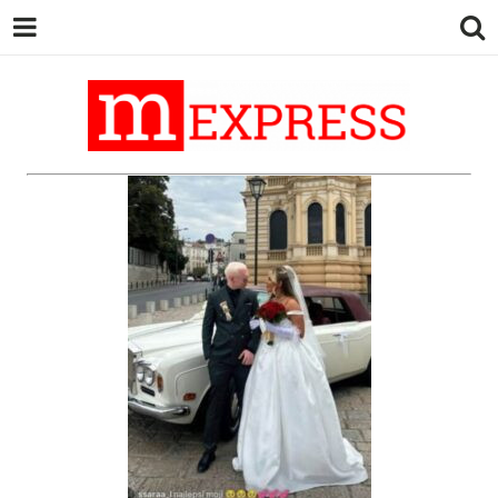
M EXPRESS
За тие што не гледаат вести на
Сител