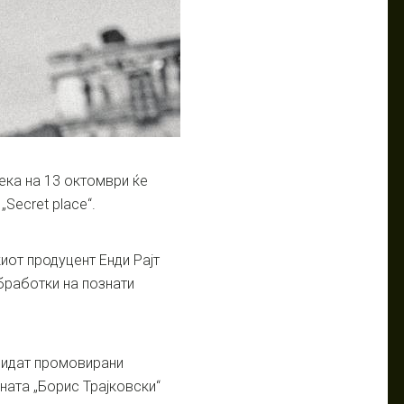
ека на 13 октомври ќе
Secret place“.
иот продуцент Енди Рајт
обработки на познати
 бидат промовирани
ната „Борис Трајковски“