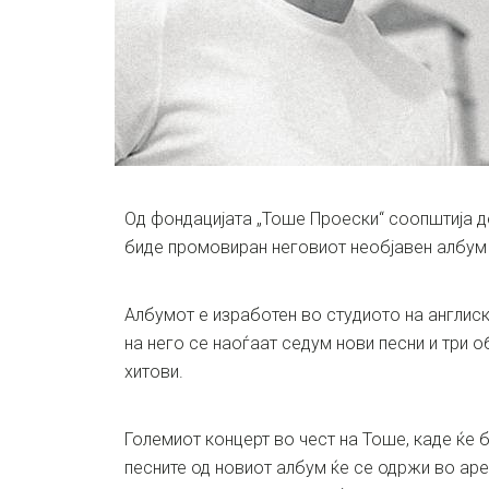
Од фондацијата „Тоше Проески“ соопштија д
биде промовиран неговиот необјавен албум „
Албумот е изработен во студиото на англиск
на него се наоѓаат седум нови песни и три 
хитови.
Големиот концерт во чест на Тоше, каде ќе
песните од новиот албум ќе се одржи во аре