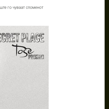
уште го чуваат споменот