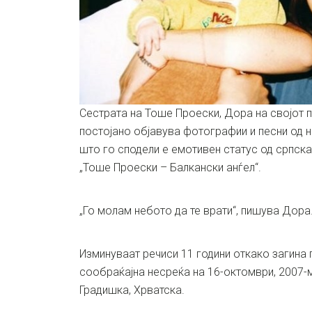
Сестрата на Тоше Проески, Дора на својот 
постојано објавува фотографии и песни од н
што го сподели е емотивен статус од српск
„Тоше Проески – Балкански анѓел“.
„Го молам небото да те врати“, пишува Дора
Изминуваат речиси 11 години откако загина 
сообраќајна несреќа на 16-октомври, 2007-м
Градишка, Хрватска.