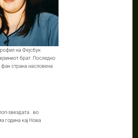
профил на Фејсбук
ејзиниот брат. Последно
а фан страна насловена
.
поп-ѕвездата . во
а година кај Нова