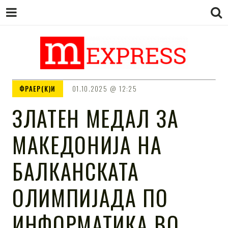
M EXPRESS
За тие што не гледаат вести на
ФРАЕР(К)И
01.10.2025
12:25
Сител
ЗЛАТЕН МЕДАЛ ЗА
МАКЕДОНИЈА НА
БАЛКАНСКАТА
ОЛИМПИЈАДА ПО
ИНФОРМАТИКА ВО