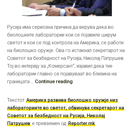
Русија има сериозна причина да верува дека во
биолошките лаборатории кои се појавиле ширум
светот и кои се под контрола на Америка, се работи
на биолошко оружје. Ова го истакнал секретарот на
Советот за безбедност на Русија, Николај Патрушев.
Тој во интервју за „Комерсант“, изјавил дека тие
лаборатории главно се појавуваат во близина на
границата …
Continue reading
Текстот
Америка развива биолошко оружје низ
лабораториите во светот, обвинува секретарот на
Советот за безбедност на Русија, Николај
Патрушев
е превземен од
Reporter.mk
.