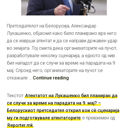
Претседателот на Белорусија, Александар
Лукашенко, објаснил како било планирано врз него
да се изврши атентат и да се направи државен удар
во земјата. Тој смета дека организаторите на пучот,
разработувале неколку сценарија, а едното од нив
бил нападот да се случи за време на парадата на 9.
мај. Спроед него, организаторите на пучот се
откажале …
Continue reading
Текстот
Атентатот на Лукашенко бил планиран да
се случи за време на парадата на 9. мај? –
Белорускиот претседател открил кои сè сценарија
му ги подготвувале атентаторите
е превземен од
Reporter.mk
.