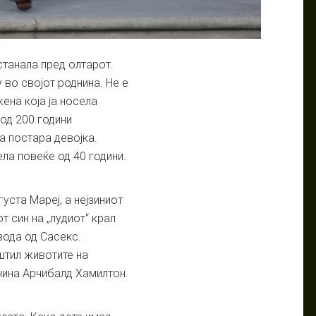
станала пред олтарот.
 во својот роднина. Не е
ена која ја носела
 од 200 години
 постара девојка.
ла повеќе од 40 години.
уста Мареј, а нејзиниот
т син на „лудиот“ крал
вода од Сасекс.
штил животите на
днина Арчибалд Хамилтон.