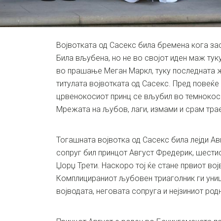
Војвотката од Сасекс била бремена кога за
Била вљубена, но не во својот иден маж туку
во прашање Меган Маркл, туку последната ж
титулата војвотката од Сасекс. Пред повеќе
црвенокосиот принц се вљубил во темнокоса
Мрежата на љубов, лаги, измами и срам трае
Тогашната војвотка од Сасекс била лејди Авг
сопруг бил принцот Август Фредерик, шестио
Џорџ Трети. Наскоро тој ќе стане првиот вој
Комплицираниот љубовен триаголник ги уни
војводата, неговата сопруга и нејзиниот ро