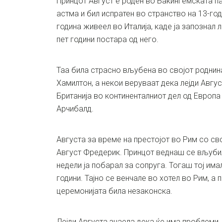
Принцот Август е роден во Бакингемската па
астма и бил испратен во странство на 13-го
година живеел во Италија, каде ја запознал л
пет години постара од него.
Таа била страсно вљубена во својот роднин
Хамилтон, а некои веруваат дека лејди Авгу
Британија во континенталниот дел од Европа 
Арчибалд.
Августа за време на престојот во Рим со св
Август Фредерик. Принцот веднаш се вљубил
недели ја побарал за сопруга. Тогаш тој имал
години. Тајно се венчале во хотел во Рим, а
церемонијата била незаконска.
Лејди Августа знаела дека ќе има проблеми