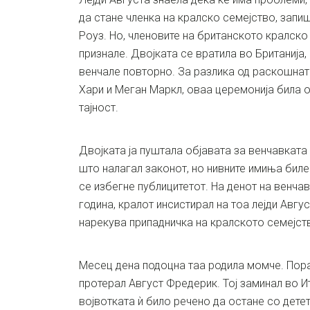
да стане членка на кралско семејство, запи
Роуз. Но, членовите на британското кралско
признале. Двојката се вратила во Британија, 
венчале повторно. За разлика од раскошнат
Хари и Меган Маркл, оваа церемонија била 
тајност.
Двојката ја пуштала објавата за венчавката 
што налагал законот, но нивните имиња биле
се избегне публицитетот. На денот на венча
година, кралот инсистирал на тоа лејди Авгус
нарекува припадничка на кралското семејст
Месец дена подоцна таа родила момче. Пора
протерал Август Фредерик. Тој заминал во Ит
војвотката ѝ било речено да остане со детет