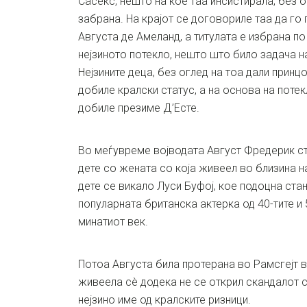
Сасекс, нешто на кое таа инсистирала, без 
забрана. На крајот се договориле таа да го
Августа де Амеланд, а титулата е избрана п
нејзиното потекло, нешто што било задача 
Нејзините деца, без оглед на тоа дали принцот
добиле кралски статус, а на основа на потек
добиле презиме Д’Есте.
Во меѓувреме војводата Август Фредерик ст
дете со жената со која живеел во близина н
дете се викало Луси Буфој, кое подоцна ста
популарната британска актерка од 40-тите и 
минатиот век.
Потоа Августа била протерана во Рамсгејт в
живеела сè додека не се открил скандалот со
нејзино име од кралските ризници.