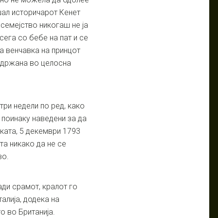
шал историчарот Кенет
 семејство никогаш не ја
сега со бебе на пат и се
а венчавка на принцот
одржана во целосна
три недели по ред, како
 поинаку наведени за да
вката, 5 декември 1793
та никако да не се
во.
ди срамот, кралот го
алија, додека на
о во Британија.