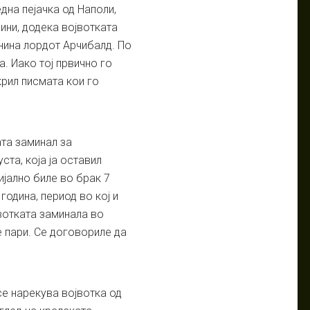
дна пејачка од Наполи,
дини, додека војвотката
нина лордот Арчибалд. По
. Иако тој првично го
крил писмата кои го
ата заминал за
ста, која ја оставил
јално биле во брак 7
година, период во кој и
јвотката заминала во
е пари. Се договориле да
се нарекува војвотка од