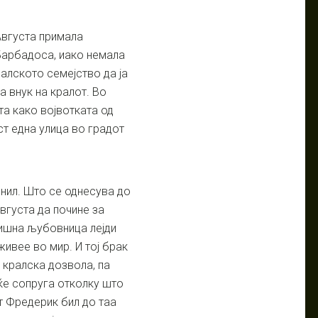
Августа примала
Барбадоса, иако немала
ралското семејство да ја
а внук на кралот. Во
та како војвотката од
ст една улица во градот
нил. Што се однесува до
Августа да почине за
дишна љубовница лејди
живее во мир. И тој брак
 кралска дозвола, па
еќе сопруга отколку што
ст Фредерик бил до таа