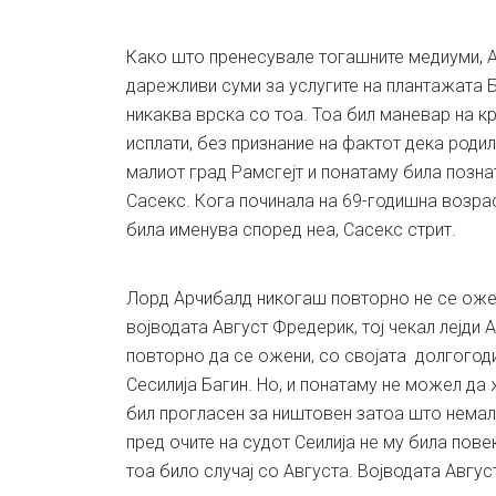
Како што пренесувале тогашните медиуми, 
дарежливи суми за услугите на плантажата 
никаква врска со тоа. Тоа бил маневар на к
исплати, без признание на фактот дека родил
малиот град Рамсгејт и понатаму била позна
Сасекс. Кога починала на 69-годишна возра
била именува според неа, Сасекс стрит.
Лорд Арчибалд никогаш повторно не се оже
војводата Август Фредерик, тој чекал лејди 
повторно да се ожени, со својата долгого
Сесилија Багин. Но, и понатаму не можел да 
бил прогласен за ништовен затоа што немал
пред очите на судот Сеилија не му била пов
тоа било случај со Августа. Војводата Авгу