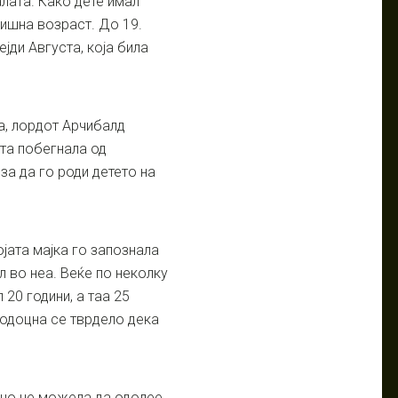
лата. Како дете имал
дишна возраст. До 19.
ејди Августа, која била
а, лордот Арчибалд
ста побегнала од
за да го роди детето на
ојата мајка го запознала
 во неа. Веќе по неколку
 20 години, а таа 25
 подоцна се тврдело дека
, но не можела да одолее