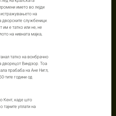
оглед на кралската
 промени името во лејди
о истражувањето на
на дворските службеници.
 им е татко или не, не
лото на нивната мајка,
анал татко на вонбрачно
а дворецот Виндзор. Тоа
нала прабаба на Ане Нигл,
50-тите години од
о Кент, каде што
 тајните уплати на