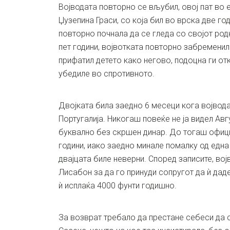
Војводата повторно се вљубил, овој пат во е
Џузепина Граси, со која бил во врска две го
повторно почнала да се гледа со својот род
пет години, војвотката повторно забременила
прифатил детето како негово, подоцна ги от
убедиле во спротивното.
Двојката била заедно 6 месеци кога војвод
Португалија. Никогаш повеќе не ја видел Авгу
буквално без скршен динар. До тогаш офици
години, иако заедно минале помалку од една 
двајцата биле неверни. Според записите, во
Лисабон за да го принуди сопругот да ѝ дад
ѝ исплаќа 4000 фунти годишно.
За возврат требало да престане себеси да 