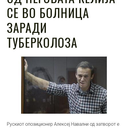
СЕ ВО БОЛНИЦА
ЗАРАДИ
ТУБЕРКОЛОЗА
Рускиот опозиционер Алексеј Навални од затворот е