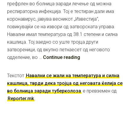
префрлен во болница заради лечење од можна
респираторна инфекција. Тој е тестиран дали има
коронавирус, јавува весникот „Известија“,
повикувајќи се на извори од затворската управа.
Навални имал температура од 38.1 степени и силна
кашлица. Тој заедно со уште тројца други
затвореници, од вкупно петнаесет од неговото
одделение, во …
Continue reading
Текстот
Навални се жали на температура и силна
кашлица, тврди дека тројца од неговата ќелија се
во болница заради туберколоза
е превземен од
Reporter.mk
.