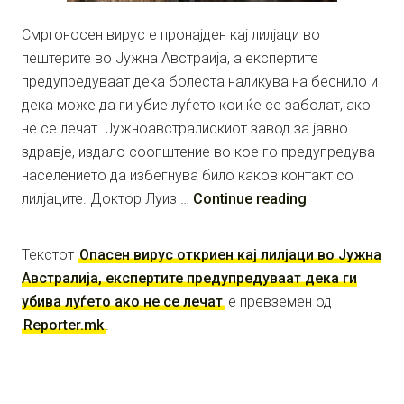
Смртоносен вирус е пронајден кај лилјаци во
пештерите во Јужна Австраија, а експертите
предупредуваат дека болеста наликува на беснило и
дека може да ги убие луѓето кои ќе се заболат, ако
не се лечат. Јужноавстралискиот завод за јавно
здравје, издало соопштение во кое го предупредува
населението да избегнува било каков контакт со
лилјаците. Доктор Луиз …
Continue reading
Текстот
Опасен вирус откриен кај лилјаци во Јужна
Австралија, експертите предупредуваат дека ги
убива луѓето ако не се лечат
е превземен од
Reporter.mk
.