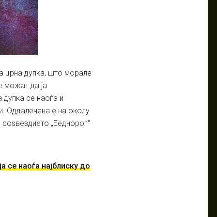
а црна дупка, што морале
е можат да ја
 дупка се наоѓа и
ки. Оддалечена е на околу
о соѕвездието „Ееднорог“
а се наоѓа најблиску до