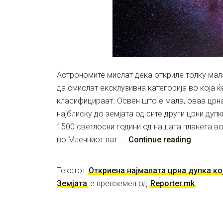
Астрономите мислат дека откриле толку мал
да смислат ексклузивна категорија во која ќ
класифицираат. Освен што е мала, оваа црна
најблиску до земјата од сите други црни дуп
1500 светлосни години од нашата планета в
во Млечниот пат. …
Continue reading
Текстот
Откриена најмалата црна дупка кој
Земјата
е превземен од
Reporter.mk
.