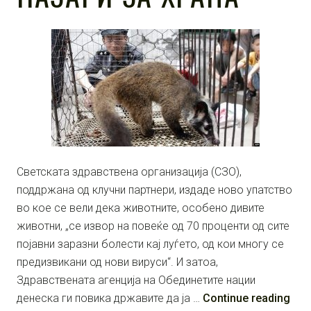
Светската здравствена организација (СЗО),
поддржана од клучни партнери, издаде ново упатство
во кое се вели дека животните, особено дивите
животни, „се извор на повеќе од 70 проценти од сите
појавни заразни болести кај луѓето, од кои многу се
предизвикани од нови вируси“. И затоа,
Здравствената агенција на Обединетите нации
денеска ги повика државите да ја …
Continue reading