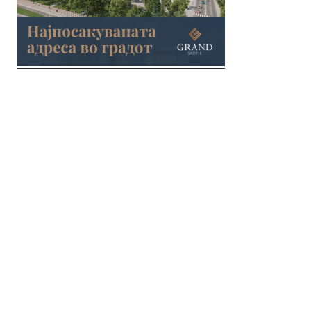
© 2018 Clip Media Group
Made with love by
Pixelgrade