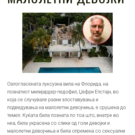
Озлогласената луксузна вила на Флорида, на
познатиот милијардер-педофил, Џефри Епстајн, во
која се случувале разни злоставувања и
подведувања на малолетни девојчиња, е срушена до
темел. Куќата била позната по тоа што, внатре во
неа, била украсена со слики од голи девојки и
малолетни девојчиња и била опремена со сексуални