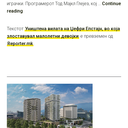
играчки. Програмерот Тод Мајкл Глејез, кој …
Continue
reading
Текстот
Уништена вилата на Џефри Епстајн, во која
злоставувал малолетни девојки
е превземен од
Reporter.mk
.