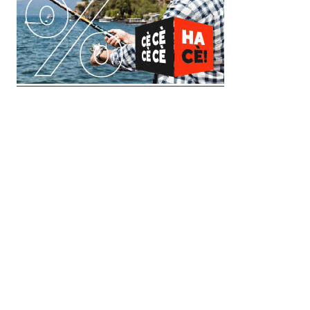
© 2018 Clip Media Group
Made with love by
Pixelgrade