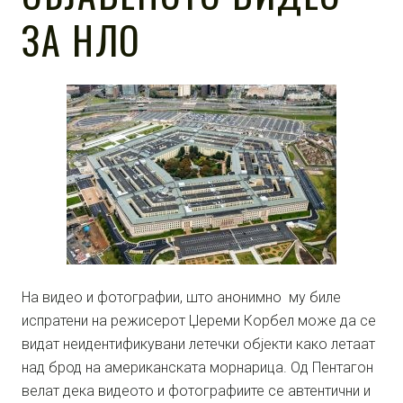
ЗА НЛО
На видео и фотографии, што анонимно му биле
испратени на режисерот Џереми Корбел може да се
видат неидентификувани летечки објекти како летаат
над брод на американската морнарица. Од Пентагон
велат дека видеото и фотографиите се автентични и