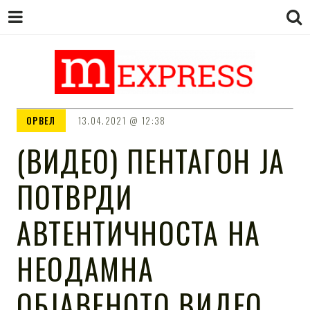
M EXPRESS
За тие што не гледаат вести на
ОРВЕЛ
13.04.2021
12:38
Сител
(ВИДЕО) ПЕНТАГОН ЈА
ПОТВРДИ
АВТЕНТИЧНОСТА НА
НЕОДАМНА
ОБЈАВЕНОТО ВИДЕО